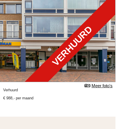
VERHUURD
Meer foto's
verhuurd
€
988
,-
per maand