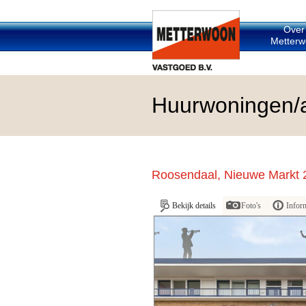
Over
Metterw
Huurwoningen/
Roosendaal, Nieuwe Markt 
Bekijk details
Foto's
Infor