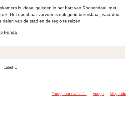
pkamers is ideaal gelegen in het hart van Roosendaal, met
reik. Het openbaar vervoer is ook goed bereikbaar, waardoor
 delen van de stad en de regio te reizen.
e op Funda
Label C
Terug naar overzicht
Vorige
Volgende