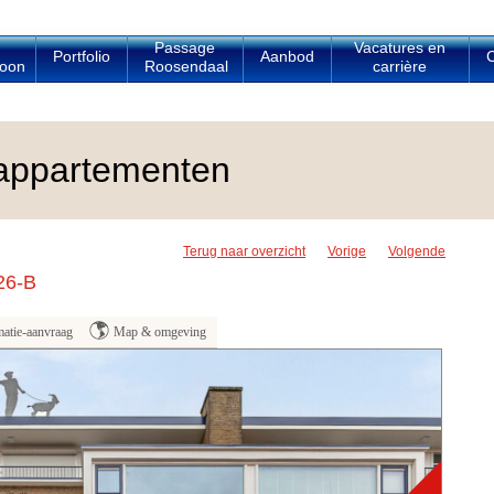
Passage
Vacatures en
Portfolio
Aanbod
C
oon
Roosendaal
carrière
appartementen
Terug naar overzicht
Vorige
Volgende
26-B
matie-aanvraag
Map & omgeving