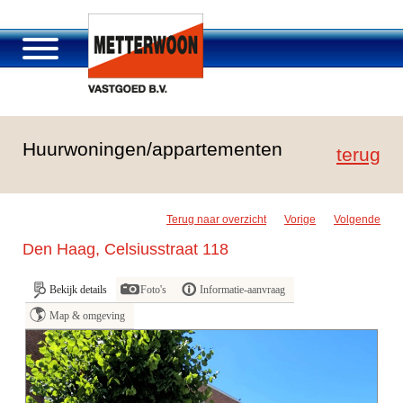
Over Metterwoon
Huurwoningen/appartementen
Portfolio
terug
Passage Roosendaal
Aanbod
Terug naar overzicht
Vorige
Volgende
Vacatures en carrière
Den Haag, Celsiusstraat 118
Contact
Bekijk details
Foto's
Informatie-aanvraag
Map & omgeving