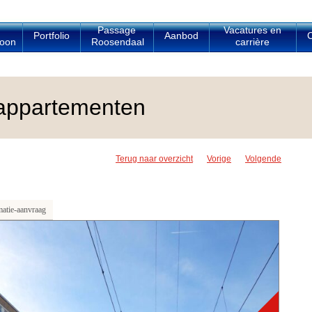
Passage
Vacatures en
Portfolio
Aanbod
C
oon
Roosendaal
carrière
appartementen
Terug naar overzicht
Vorige
Volgende
matie-aanvraag