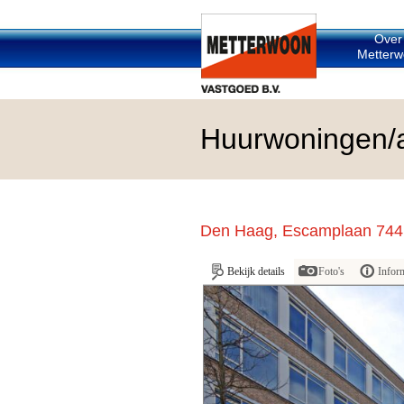
Over
Metterw
Huurwoningen/
Den Haag, Escamplaan 744
Bekijk details
Foto's
Infor