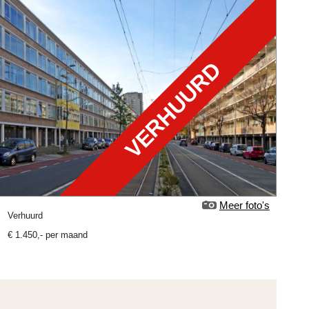
VERHUURD
Meer foto's
verhuurd
€
1.450
,-
per maand