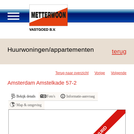
Over Metterwoon
Huurwoningen/appartementen
Portfolio
terug
Passage Roosendaal
Aanbod
Terug naar overzicht
Vorige
Volgende
Vacatures en carrière
Amsterdam Amstelkade 57-2
Contact
Bekijk details
Foto's
Informatie-aanvraag
Map & omgeving