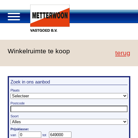
Over Metterwoon
Winkelruimte te koop
Portfolio
terug
Passage Roosendaal
Aanbod
Vacatures en carrière
Zoek in ons aanbod
Contact
Plaats
Postcode
Soort
Prijsklasse: