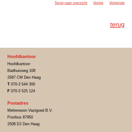
Terug naar overzicht
Vorige
Volgende
terug
Hoofdkantoor
Hoofdkantoor
Badhuisweg 108
2587 CM Den Haag
T
070-3 544 300
F
070-3 525 124
Postadres
Metterwoon Vastgoed B.V.
Postbus 87950
2508 DJ Den Haag