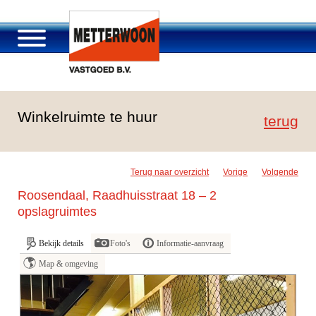
Over Metterwoon
Winkelruimte te huur
Portfolio
terug
Passage Roosendaal
Aanbod
Terug naar overzicht
Vorige
Volgende
Vacatures en carrière
Roosendaal, Raadhuisstraat 18 – 2
Contact
opslagruimtes
Bekijk details
Foto's
Informatie-aanvraag
Map & omgeving