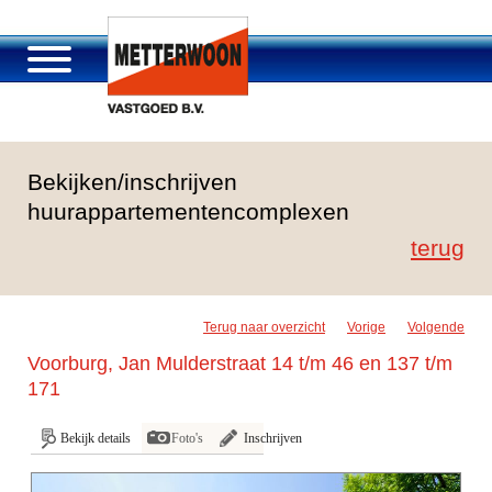
Over Metterwoon
Bekijken/inschrijven
Portfolio
huurappartementencomplexen
Passage Roosendaal
terug
Aanbod
Vacatures en carrière
Contact
Terug naar overzicht
Vorige
Volgende
Voorburg, Jan Mulderstraat 14 t/m 46 en 137 t/m
171
Bekijk details
Foto's
Inschrijven