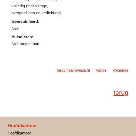
volledig (met vitrage,
overgordijnen en verlichting)
Gemeubileerd:
Nee
Huisdieren:
Niet toegestaan
Terug naar overzicht
Vorige
Volgende
terug
Hoofdkantoor
Hoofdkantoor