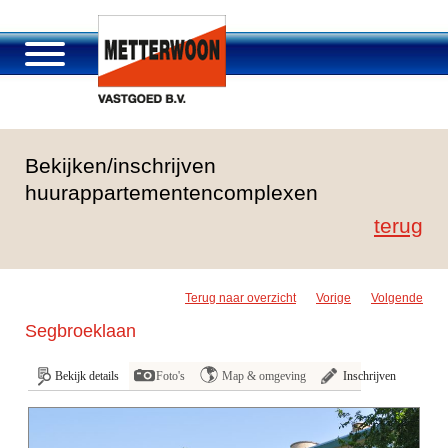
Over Metterwoon
Bekijken/inschrijven
Portfolio
huurappartementencomplexen
Passage Roosendaal
terug
Aanbod
Vacatures en carrière
Contact
Terug naar overzicht
Vorige
Volgende
Segbroeklaan
Bekijk details
Foto's
Map & omgeving
Inschrijven