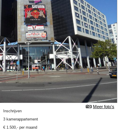
Meer foto's
Inschrijven
3 kamerappartement
€
1.500
,-
per maand