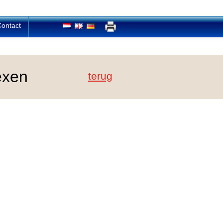
ontact
exen
terug