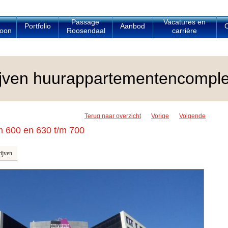
Passage
Vacatures en
Portfolio
Aanbod
C
oon
Roosendaal
carrière
rijven huurappartementencompl
Terug naar overzicht
Vorige
Volgende
m 600 en 630 t/m 700
ijven