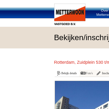
Over
Metterw
Bekijken/insch
Rotterdam, Zuidplein 530 t/
Bekijk details
Foto's
Inschr