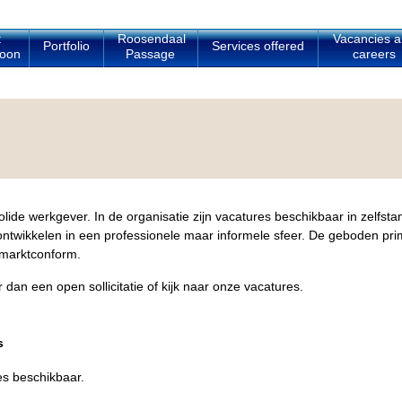
t
Roosendaal
Vacancies 
Portfolio
Services offered
oon
Passage
careers
lide werkgever. In de organisatie zijn vacatures beschikbaar in zelfsta
h ontwikkelen in een professionele maar informele sfeer. De geboden pr
 marktconform.
an een open sollicitatie of kijk naar onze vacatures.
s
es beschikbaar.