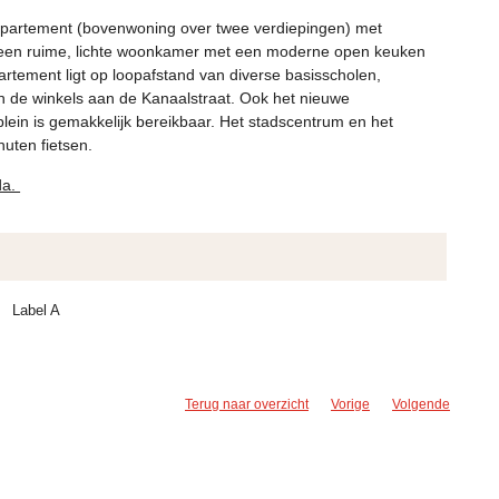
partement (bovenwoning over twee verdiepingen) met
 een ruime, lichte woonkamer met een moderne open keuken
rtement ligt op loopafstand van diverse basisscholen,
 en de winkels aan de Kanaalstraat. Ook het nieuwe
ein is gemakkelijk bereikbaar. Het stadscentrum en het
nuten fietsen.
da.
Label A
Terug naar overzicht
Vorige
Volgende