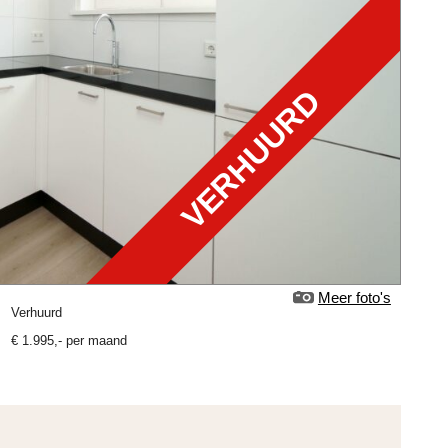
VERHUURD
Meer foto's
verhuurd
€
1.995
,-
per maand