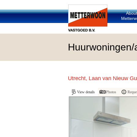
Abou
Metterw
Huurwoningen/
Utrecht, Laan van Nieuw Gu
View details
Photos
Reques