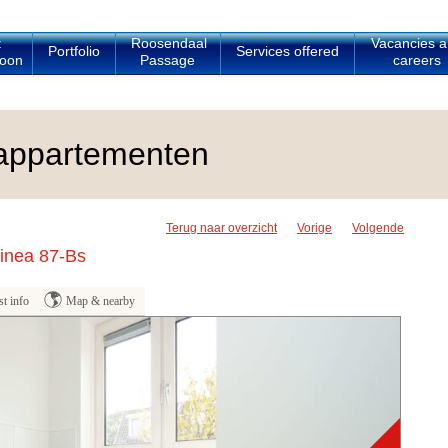
t
Roosendaal
Vacancies 
Portfolio
Services offered
oon
Passage
careers
appartementen
Terug naar overzicht
Vorige
Volgende
inea 87-Bs
t info
Map & nearby