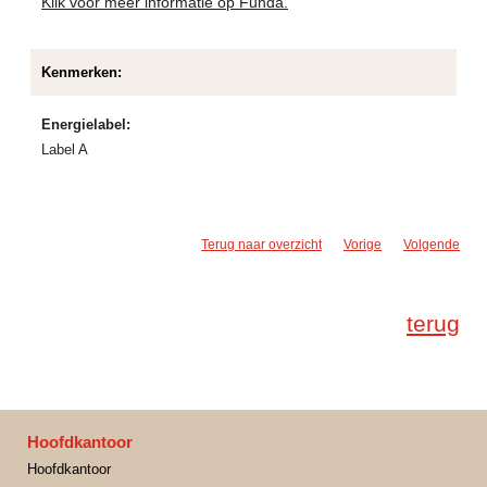
Klik voor meer informatie op Funda.
Kenmerken:
Energielabel:
Label A
Terug naar overzicht
Vorige
Volgende
terug
Hoofdkantoor
Hoofdkantoor