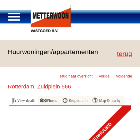
About Metterwoon
Huurwoningen/appartementen
Portfolio
terug
Roosendaal Passage
Services offered
Terug naar overzicht
Vorige
Volgende
Vacancies and careers
Rotterdam, Zuidplein 566
Contact
View details
Photos
Request info
Map & nearby
VERHUURD