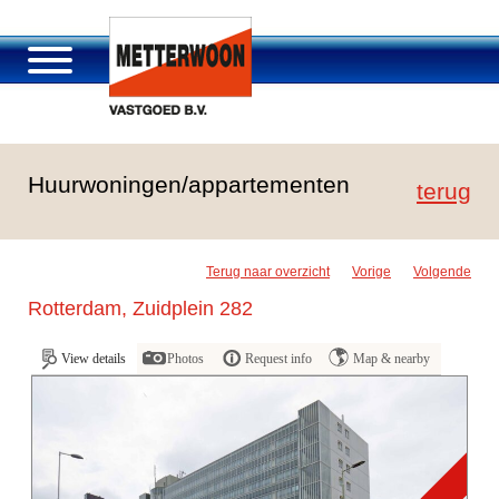
About Metterwoon
Huurwoningen/appartementen
Portfolio
terug
Roosendaal Passage
Services offered
Terug naar overzicht
Vorige
Volgende
Vacancies and careers
Rotterdam, Zuidplein 282
Contact
View details
Photos
Request info
Map & nearby