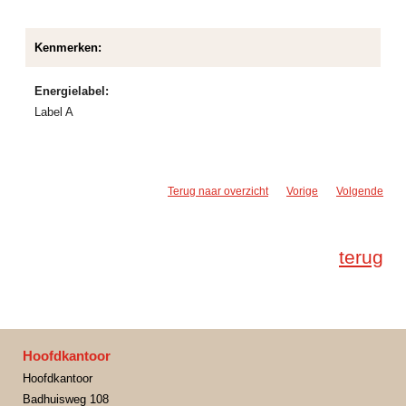
Kenmerken:
Energielabel:
Label A
Terug naar overzicht
Vorige
Volgende
terug
Hoofdkantoor
Hoofdkantoor
Badhuisweg 108