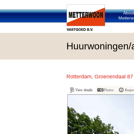
Abou
Metterw
Huurwoningen/
Rotterdam, Groenendaal 87
View details
Photos
Reques