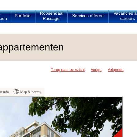
t
Roosendaal
Vacancies 
Portfolio
Services offered
oon
Passage
careers
appartementen
Terug naar overzicht
Vorige
Volgende
t info
Map & nearby