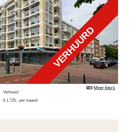
VERHUURD
Meer foto's
verhuurd
€
1.725
,-
per maand