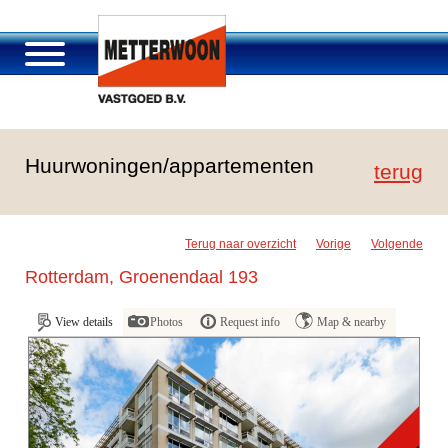
About Metterwoon
Huurwoningen/appartementen
Portfolio
terug
Roosendaal Passage
Services offered
Terug naar overzicht
Vorige
Volgende
Vacancies and careers
Rotterdam, Groenendaal 193
Contact
View details
Photos
Request info
Map & nearby