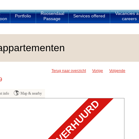
t
Roosendaal
Vacancies 
Portfolio
Services offered
oon
Passage
careers
appartementen
Terug naar overzicht
Vorige
Volgende
9
t info
Map & nearby
VERHUURD