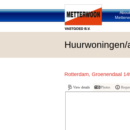
Abou
Metterw
Huurwoningen/
Rotterdam, Groenendaal 14
View details
Photos
Reques