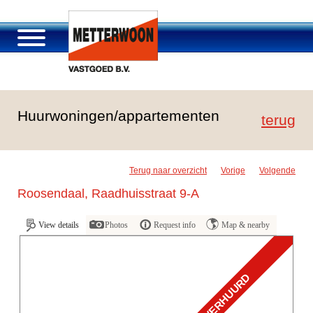
About Metterwoon
Huurwoningen/appartementen
Portfolio
terug
Roosendaal Passage
Services offered
Terug naar overzicht
Vorige
Volgende
Vacancies and careers
Roosendaal, Raadhuisstraat 9-A
Contact
View details
Photos
Request info
Map & nearby
VERHUURD