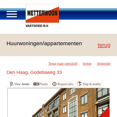
About Metterwoon
Huurwoningen/appartementen
Portfolio
terug
Roosendaal Passage
Services offered
Terug naar overzicht
Vorige
Volgende
Vacancies and careers
Den Haag, Godetiaweg 33
Contact
View details
Photos
Request info
Map & nearby