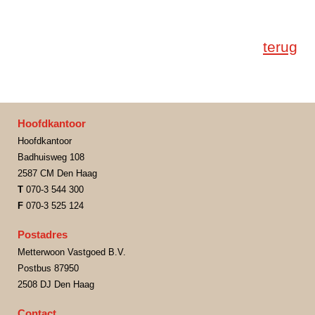
terug
Hoofdkantoor
Hoofdkantoor
Badhuisweg 108
2587 CM Den Haag
T
070-3 544 300
F
070-3 525 124
Postadres
Metterwoon Vastgoed B.V.
Postbus 87950
2508 DJ Den Haag
Contact