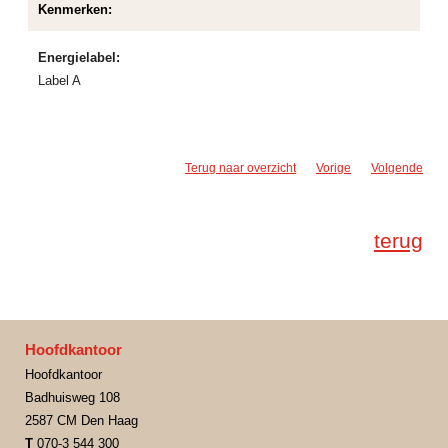
Kenmerken:
Energielabel:
Label A
Terug naar overzicht
Vorige
Volgende
terug
Hoofdkantoor
Hoofdkantoor
Badhuisweg 108
2587 CM Den Haag
T
070-3 544 300