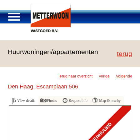
About Metterwoon
Huurwoningen/appartementen
Portfolio
terug
Roosendaal Passage
Services offered
Terug naar overzicht
Vorige
Volgende
Vacancies and careers
Den Haag, Escamplaan 506
Contact
View details
Photos
Request info
Map & nearby
VERHUURD