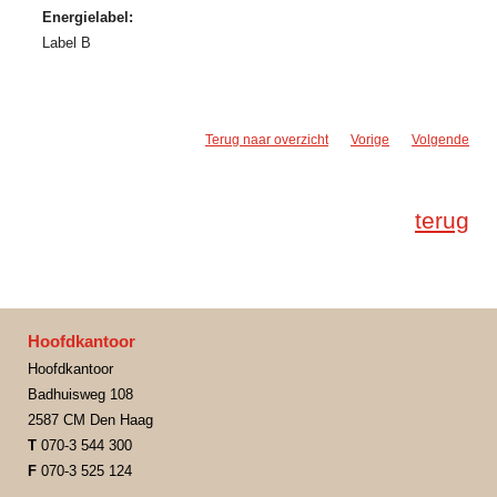
Energielabel:
Label B
Terug naar overzicht
Vorige
Volgende
terug
Hoofdkantoor
Hoofdkantoor
Badhuisweg 108
2587 CM Den Haag
T
070-3 544 300
F
070-3 525 124