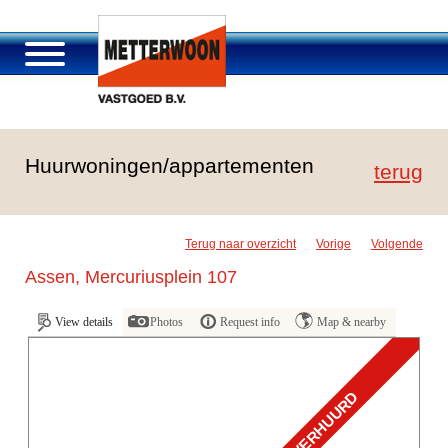
About Metterwoon
Huurwoningen/appartementen
Portfolio
terug
Roosendaal Passage
Services offered
Terug naar overzicht
Vorige
Volgende
Vacancies and careers
Assen, Mercuriusplein 107
Contact
View details
Photos
Request info
Map & nearby
VERHUURD