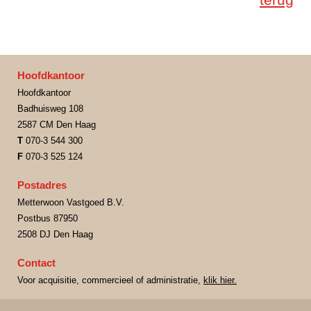
terug
Hoofdkantoor
Hoofdkantoor
Badhuisweg 108
2587 CM Den Haag
T
070-3 544 300
F
070-3 525 124
Postadres
Metterwoon Vastgoed B.V.
Postbus 87950
2508 DJ Den Haag
Contact
Voor acquisitie, commercieel of administratie,
klik hier.