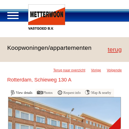
About Metterwoon
Koopwoningen/appartementen
Portfolio
terug
Roosendaal Passage
Services offered
Terug naar overzicht
Vorige
Volgende
Vacancies and careers
Rotterdam, Schieweg 130 A
Contact
View details
Photos
Request info
Map & nearby