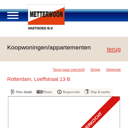
About Metterwoon
Koopwoningen/appartementen
Portfolio
terug
Roosendaal Passage
Services offered
Terug naar overzicht
Vorige
Volgende
Vacancies and careers
Rotterdam, Loeffstraat 13 B
Contact
View details
Photos
Request info
Map & nearby
VERKOCHT