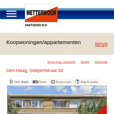
About Metterwoon
Koopwoningen/appartementen
Portfolio
terug
Roosendaal Passage
Services offered
Terug naar overzicht
Vorige
Volgende
Vacancies and careers
Den Haag, Stalpertstraat 30
Contact
View details
Photos
Request info
Map & nearby