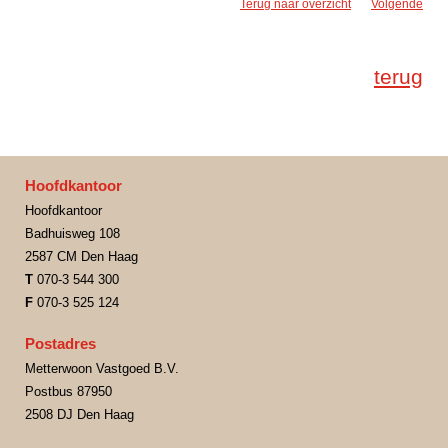
Terug naar overzicht
Volgende
terug
Hoofdkantoor
Hoofdkantoor
Badhuisweg 108
2587 CM Den Haag
T
070-3 544 300
F
070-3 525 124
Postadres
Metterwoon Vastgoed B.V.
Postbus 87950
2508 DJ Den Haag