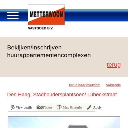
About Metterwoon
Bekijken/inschrijven
Portfolio
huurappartementencomplexen
Roosendaal Passage
terug
Services offered
Vacancies and careers
Contact
Terug naar overzicht
Volgende
Den Haag, Stadhoudersplantsoen/ Lübeckstraat
View details
Photos
Map & nearby
Apply