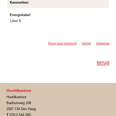
Kenmerken:
Energielabel:
Label B
Terug naar overzicht
Vorige
Volgende
terug
Hoofdkantoor
Hoofdkantoor
Badhuisweg 108
2587 CM Den Haag
T
070-3 544 300