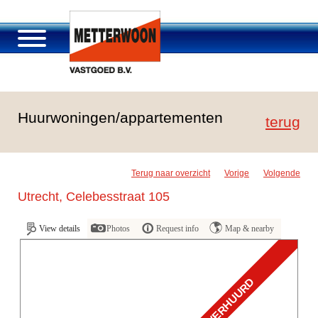
Über Metterwoon
Huurwoningen/appartementen
Portfolio
terug
Passage Roosendaal
Angebot
Terug naar overzicht
Vorige
Volgende
Stellenangebot und Karriere
Utrecht, Celebesstraat 105
Kontakt
View details
Photos
Request info
Map & nearby
VERHUURD