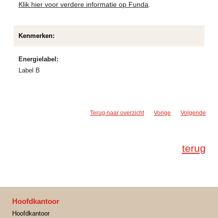
Klik hier voor verdere informatie op Funda
.
Kenmerken:
Energielabel:
Label B
Terug naar overzicht
Vorige
Volgende
terug
Hoofdkantoor
Hoofdkantoor