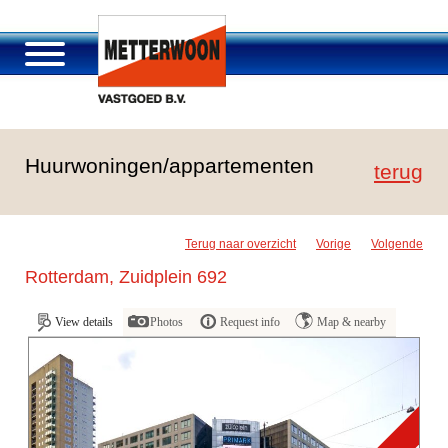
Über Metterwoon
Huurwoningen/appartementen
Portfolio
terug
Passage Roosendaal
Angebot
Terug naar overzicht
Vorige
Volgende
Stellenangebot und Karriere
Rotterdam, Zuidplein 692
Kontakt
View details
Photos
Request info
Map & nearby