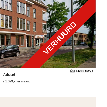
VERHUURD
Meer foto's
verhuurd
€
1.099
,-
per maand