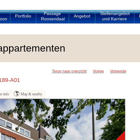
Passage
Stellenangebot
Portfolio
Angebot
oon
Roosendaal
und Karriere
appartementen
Terug naar overzicht
Vorige
Volgende
 189-A01
t info
Map & nearby