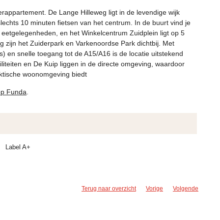
rappartement. De Lange Hilleweg ligt in de levendige wijk
echts 10 minuten fietsen van het centrum. In de buurt vind je
 eetgelegenheden, en het Winkelcentrum Zuidplein ligt op 5
g zijn het Zuiderpark en Varkenoordse Park dichtbij. Met
 en snelle toegang tot de A15/A16 is de locatie uitstekend
iliteiten en De Kuip liggen in de directe omgeving, waardoor
ktische woonomgeving biedt
 op Funda
.
Label A+
Terug naar overzicht
Vorige
Volgende