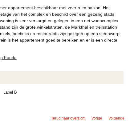
mer appartement beschikbaar met zeer ruim balkon! Het
etage van het complex en beschikt over een gezellig stads
 woning is zeer verzorgd en gelegen in een net wooncomplex
tand zijn de grote winkelstraten, de Markthal en treinstation
inkels, boetieks en restaurants zijn gelegen op een steenworp
rein is het appartement goed te bereiken en er is een directe
 op Funda
Label B
Terug naar overzicht
Vorige
Volgende