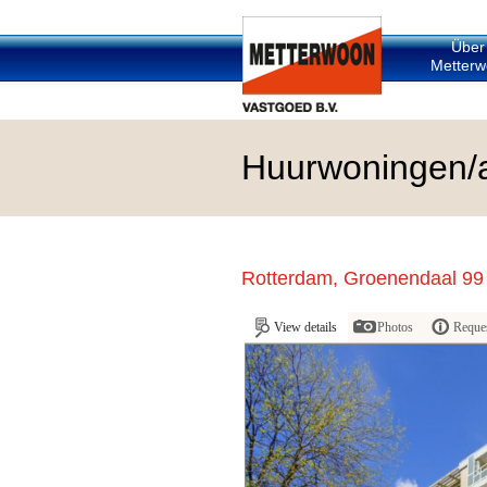
Über
Metterw
Huurwoningen/
Rotterdam, Groenendaal 99
View details
Photos
Reques