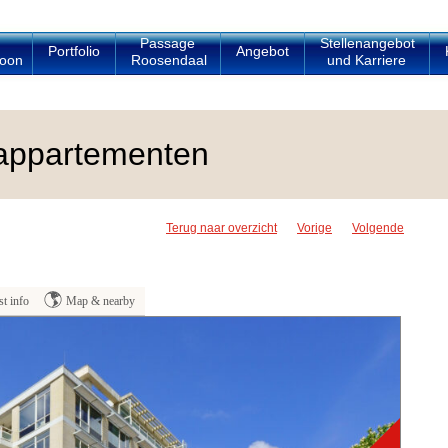
Passage
Stellenangebot
Portfolio
Angebot
oon
Roosendaal
und Karriere
appartementen
Terug naar overzicht
Vorige
Volgende
t info
Map & nearby