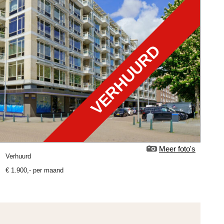
VERHUURD
Meer foto's
verhuurd
€
1.900
,-
per maand