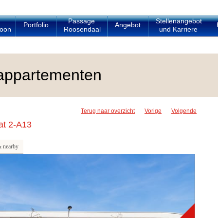
Passage
Stellenangebot
Portfolio
Angebot
oon
Roosendaal
und Karriere
appartementen
Terug naar overzicht
Vorige
Volgende
at 2-A13
 nearby