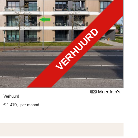
VERHUURD
Meer foto's
verhuurd
€
1.470
,-
per maand