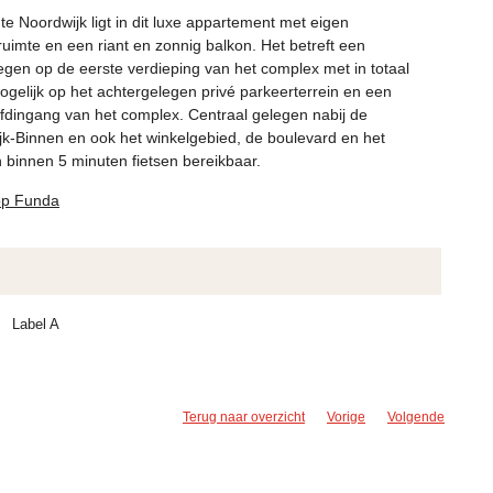
e Noordwijk ligt in dit luxe appartement met eigen
uimte en een riant en zonnig balkon. Het betreft een
egen op de eerste verdieping van het complex met in totaal
gelijk op het achtergelegen privé parkeerterrein en een
ofdingang van het complex. Centraal gelegen nabij de
jk-Binnen en ook het winkelgebied, de boulevard en het
 binnen 5 minuten fietsen bereikbaar.
 op Funda
Label A
Terug naar overzicht
Vorige
Volgende