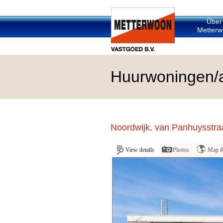
Über
Metterw
Huurwoningen/
Noordwijk, van Panhuysstra
View details
Photos
Map &