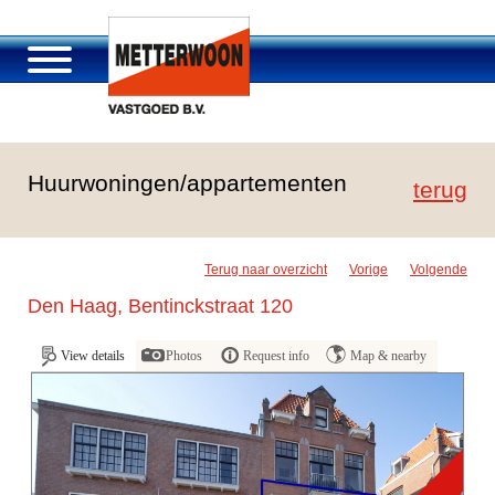
Über Metterwoon
Huurwoningen/appartementen
Portfolio
terug
Passage Roosendaal
Angebot
Terug naar overzicht
Vorige
Volgende
Stellenangebot und Karriere
Den Haag, Bentinckstraat 120
Kontakt
View details
Photos
Request info
Map & nearby