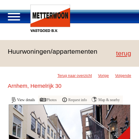
Über Metterwoon
Huurwoningen/appartementen
Portfolio
terug
Passage Roosendaal
Angebot
Terug naar overzicht
Vorige
Volgende
Stellenangebot und Karriere
Arnhem, Hemelrijk 30
Kontakt
View details
Photos
Request info
Map & nearby