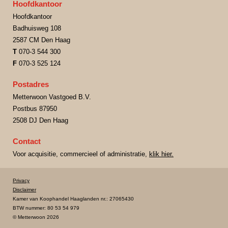
Hoofdkantoor
Hoofdkantoor
Badhuisweg 108
2587 CM Den Haag
T
070-3 544 300
F
070-3 525 124
Postadres
Metterwoon Vastgoed B.V.
Postbus 87950
2508 DJ Den Haag
Contact
Voor acquisitie, commercieel of administratie,
klik hier.
Privacy
Disclaimer
Kamer van Koophandel Haaglanden nr.: 27065430
BTW nummer: 80 53 54 979
© Metterwoon 2026