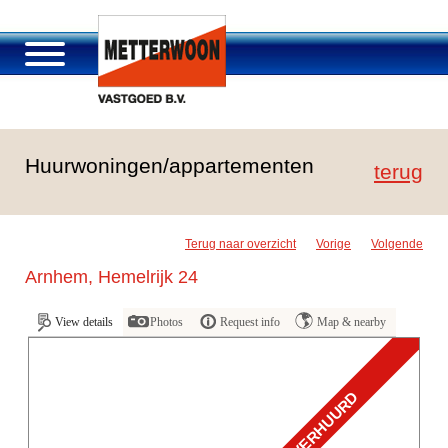
Über Metterwoon
Huurwoningen/appartementen
Portfolio
terug
Passage Roosendaal
Angebot
Terug naar overzicht
Vorige
Volgende
Stellenangebot und Karriere
Arnhem, Hemelrijk 24
Kontakt
View details
Photos
Request info
Map & nearby
VERHUURD