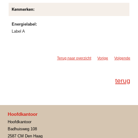
Kenmerken:
Energielabel:
Label A
Terug naar overzicht
Vorige
Volgende
terug
Hoofdkantoor
Hoofdkantoor
Badhuisweg 108
2587 CM Den Haag