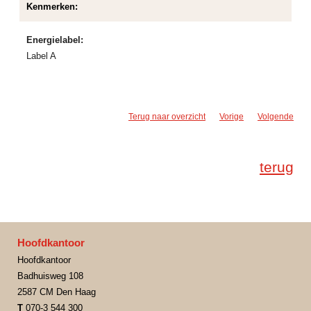
Kenmerken:
Energielabel:
Label A
Terug naar overzicht
Vorige
Volgende
terug
Hoofdkantoor
Hoofdkantoor
Badhuisweg 108
2587 CM Den Haag
T
070-3 544 300