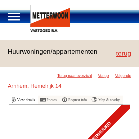
Über Metterwoon
Huurwoningen/appartementen
Portfolio
terug
Passage Roosendaal
Angebot
Terug naar overzicht
Vorige
Volgende
Stellenangebot und Karriere
Arnhem, Hemelrijk 14
Kontakt
View details
Photos
Request info
Map & nearby
VERHUURD