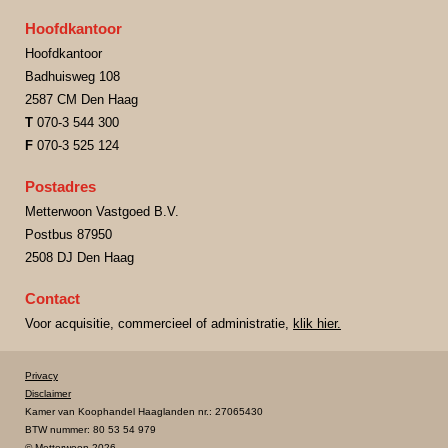
Hoofdkantoor
Hoofdkantoor
Badhuisweg 108
2587 CM Den Haag
T
070-3 544 300
F
070-3 525 124
Postadres
Metterwoon Vastgoed B.V.
Postbus 87950
2508 DJ Den Haag
Contact
Voor acquisitie, commercieel of administratie,
klik hier.
Privacy
Disclaimer
Kamer van Koophandel Haaglanden nr.: 27065430
BTW nummer: 80 53 54 979
© Metterwoon 2026