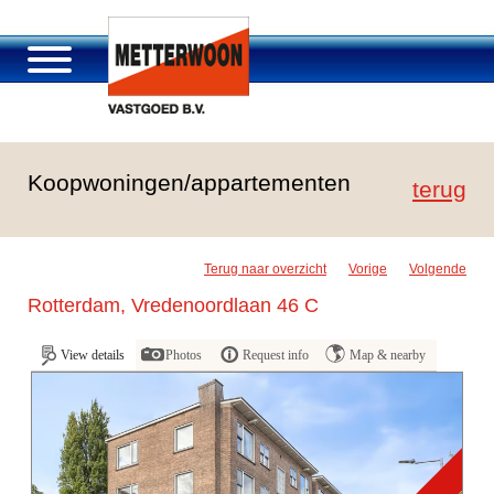
Über Metterwoon
Koopwoningen/appartementen
Portfolio
terug
Passage Roosendaal
Angebot
Terug naar overzicht
Vorige
Volgende
Stellenangebot und Karriere
Rotterdam, Vredenoordlaan 46 C
Kontakt
View details
Photos
Request info
Map & nearby