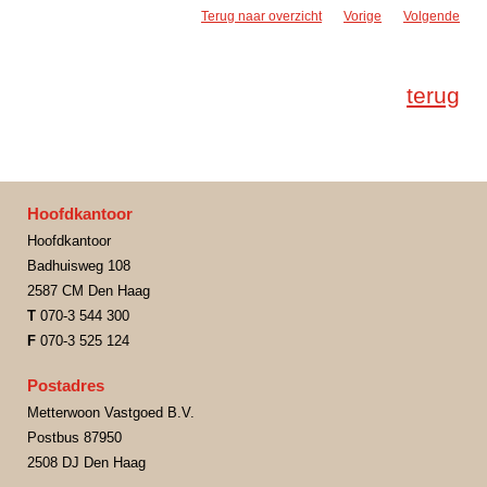
Terug naar overzicht
Vorige
Volgende
terug
Hoofdkantoor
Hoofdkantoor
Badhuisweg 108
2587 CM Den Haag
T
070-3 544 300
F
070-3 525 124
Postadres
Metterwoon Vastgoed B.V.
Postbus 87950
2508 DJ Den Haag