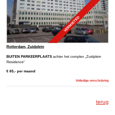
VERMIETED
Rotterdam, Zuidplein
BUITEN PARKEERPLAATS
achter het complex „Zuidplein
Residence“
€
65
,-
per maand
Volledige omschrijving
terug