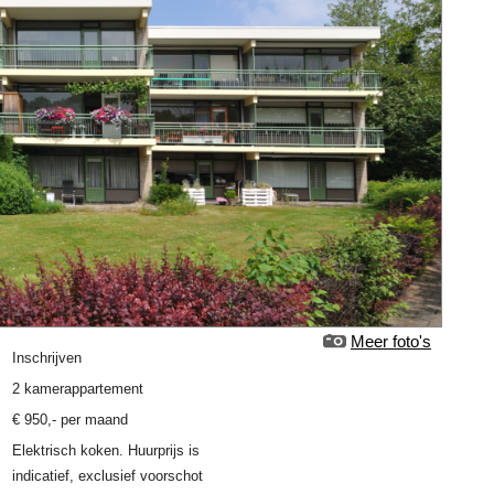
Meer foto's
Inschrijven
2 kamerappartement
€
950
,-
per maand
Elektrisch koken. Huurprijs is
indicatief, exclusief voorschot