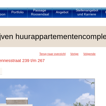
Passage
Stellenangebot
Portfolio
Angebot
oon
Roosendaal
und Karriere
rijven huurappartementencompl
Terug naar overzicht
Vorige
Volgende
nnesstraat 239 t/m 267