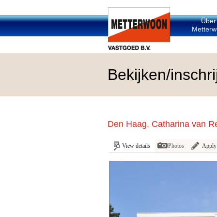
Über
Metterw
Bekijken/insch
Den Haag, Catharina van Re
View details
Photos
Apply